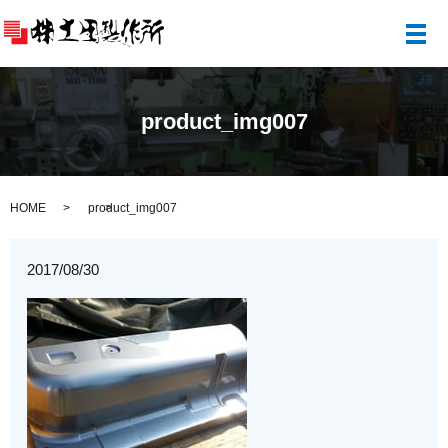
メ
product_img007
HOME
product_img007
2017/08/30