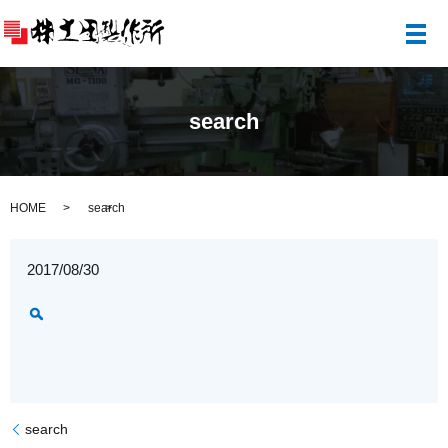
メ
search
HOME
search
2017/08/30
search