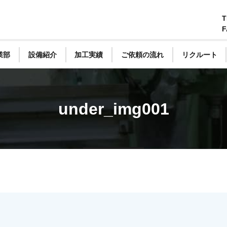
T
F
業部
設備紹介
加工実績
ご依頼の流れ
リクルート
under_img001